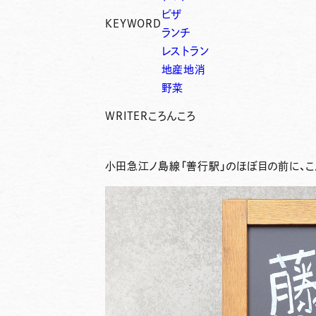
ピザ
KEYWORD
ランチ
レストラン
地産地消
野菜
WRITER
ころんころ
小田急江ノ島線「善行駅」のほぼ目の前
に、