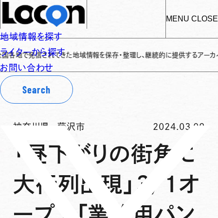
MENU
CLOSE
地域情報を探す
ライターから探す
発信されてきた地域情報を保存・整理し、継続的に提供するアーカイブサイトです
お問い合わせ
Search
神奈川県
-
藤沢市
2024.03.09
「昼下がりの街角に
大行列出現」3/1オ
ープン「業務用パン