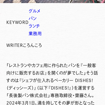
グルメ
パン
KEYWORD
ランチ
業務用
WRITER
ころんころ
「レストランやカフェ用に作られたパンを『一般客
向けに販売するお店』を開くのが夢でした」そう話
すのは
『シェフが仕入れるベーカリー DISHES!
（ディッシーズ）』
（以下『DISHES!』）を運営する
「長後製パン株式会社」専務取締役・齋藤さん。
2024年3月1日、満を持してその夢が形となった