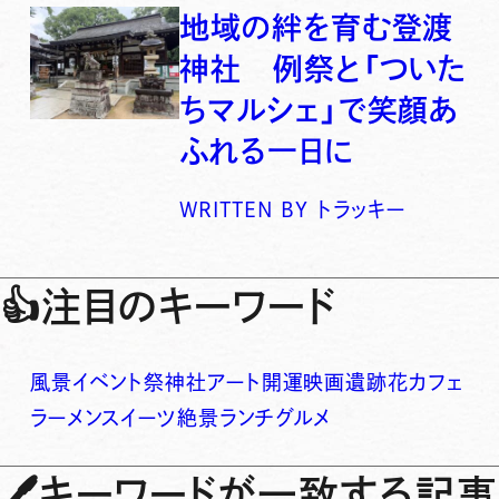
地域の絆を育む登渡
神社 例祭と「ついた
ちマルシェ」で笑顔あ
ふれる一日に
WRITTEN BY
トラッキー
👍
注目のキーワード
風景
イベント
祭
神社
アート
開運
映画
遺跡
花
カフェ
ラーメン
スイーツ
絶景
ランチ
グルメ
🖊
キーワードが一致する記事