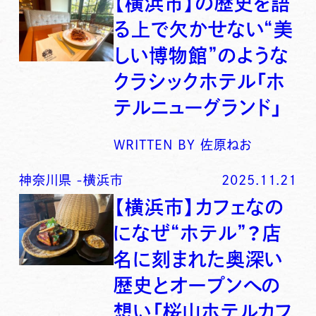
【横浜市】の歴史を語
る上で欠かせない“美
しい博物館”のような
クラシックホテル「ホ
テルニューグランド」
WRITTEN BY
佐原ねお
神奈川県
-
横浜市
2025.11.21
【横浜市】カフェなの
になぜ“ホテル”？店
名に刻まれた奥深い
歴史とオープンへの
想い「桜山ホテルカフ