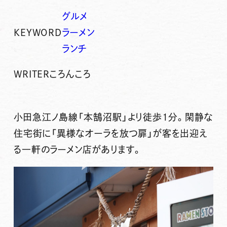
グルメ
KEYWORD
ラーメン
ランチ
WRITER
ころんころ
小田急江ノ島線「本鵠沼駅」より徒歩1分
。閑静な
住宅街に「異様なオーラを放つ扉」が客を出迎え
る一軒のラーメン店があります。