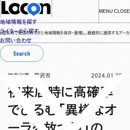
MENU
CLOSE
地域情報を探す
ライターから探す
発信されてきた地域情報を保存・整理し、継続的に提供するアーカイブサイトです
お問い合わせ
Search
神奈川県
-
藤沢市
2024.01.25
初来店時に高確率
でひるむ「異様なオ
ーラを放つ扉」の